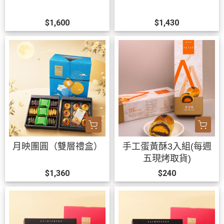
$1,600
$1,430
月映團圓（雙層禮盒）
手工蛋黃酥3入組(每週
五現烤取貨)
$1,360
$240