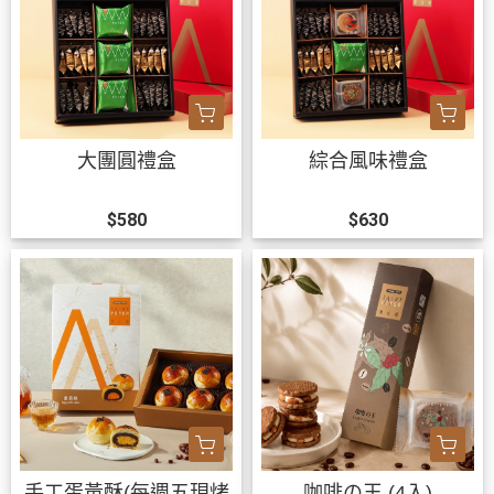
大團圓禮盒
綜合風味禮盒
$580
$630
手工蛋黃酥(每週五現烤
咖啡の王 (4入)