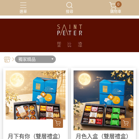
0
選單
搜尋
購物車
外國訂購專區
新品上市
牛軋餅
獨家精品
韓國人最愛
獨家精品
月下有你（雙層禮盒）
月色入盒（雙層禮盒）