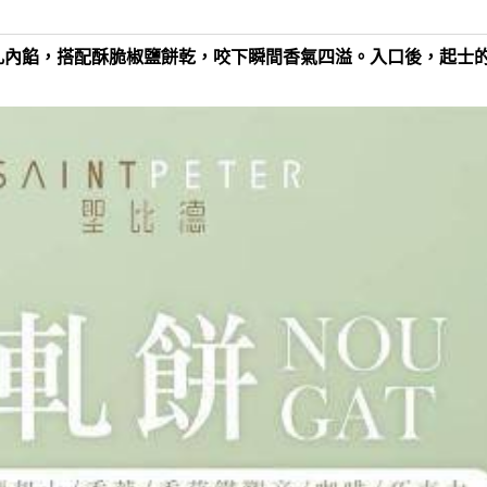
軋內餡，搭配酥脆椒鹽餅乾，咬下瞬間香氣四溢。入口後，起士