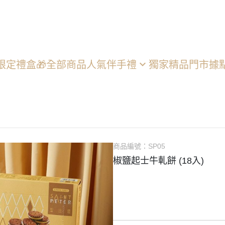
限定禮盒🎁
全部商品
人氣伴手禮
獨家精品
門市據
咖啡の王
芒酥酥
牛軋餅
牛軋糖
商品編號：
SP05
純乳酪起士條
椒鹽起士牛軋餅 (18入)